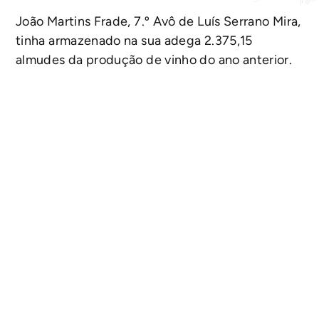
João Martins Frade, 7.º Avô de Luís Serrano Mira,
tinha armazenado na sua adega 2.375,15
almudes da produção de vinho do ano anterior.
Estes números faziam dele um dos maiores
produtores do concelho de Estremoz.