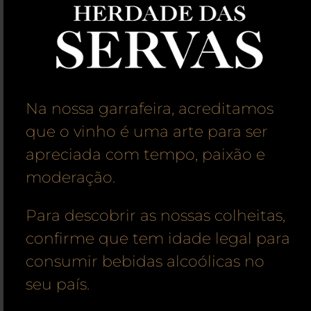
Na nossa garrafeira, acreditamos
que o vinho é uma arte para ser
apreciada com tempo, paixão e
moderação.
Para descobrir as nossas colheitas,
confirme que tem idade legal para
consumir bebidas alcoólicas no
seu país.