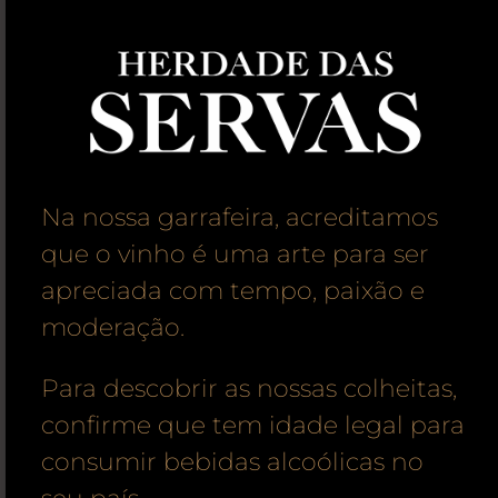
Na nossa garrafeira, acreditamos
que o vinho é uma arte para ser
apreciada com tempo, paixão e
moderação.
Para descobrir as nossas colheitas,
confirme que tem idade legal para
consumir bebidas alcoólicas no