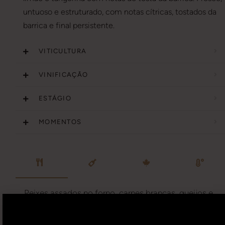
untuoso e estruturado, com notas cítricas, tostados da
barrica e final persistente.
VITICULTURA
VINIFICAÇÃO
ESTÁGIO
MOMENTOS
Peixes assados no forno, carnes brancas, queijos e
enchidos.