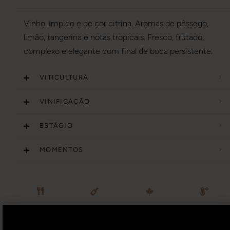
Vinho límpido e de cor citrina. Aromas de pêssego,
limão, tangerina e notas tropicais. Fresco, frutado,
complexo e elegante com final de boca persistente.
VITICULTURA
VINIFICAÇÃO
ESTÁGIO
MOMENTOS
Saladas, mariscos, queijos, peixes e carnes brancas.